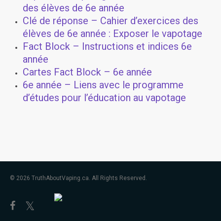
des élèves de 6e année
Clé de réponse – Cahier d’exercices des
élèves de 6e année : Exposer le vapotage
Fact Block – Instructions et indices 6e
année
Cartes Fact Block – 6e année
6e année – Liens avec le programme
d’études pour l’éducation au vapotage
© 2026 TruthAboutVaping.ca. All Rights Reserved.